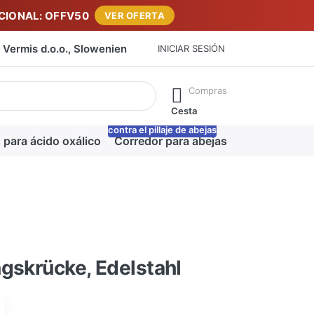
IONAL: OFFV50
VER OFERTA
Vermis d.o.o., Slowenien
INICIAR SESIÓN
máticamente a medida que escribe. Pulse la tecla Intro para ab
Compras
Cesta
contra el pillaje de abejas
-20%
 para ácido oxálico
Corredor para abejas
Manta para m
gskrücke, Edelstahl