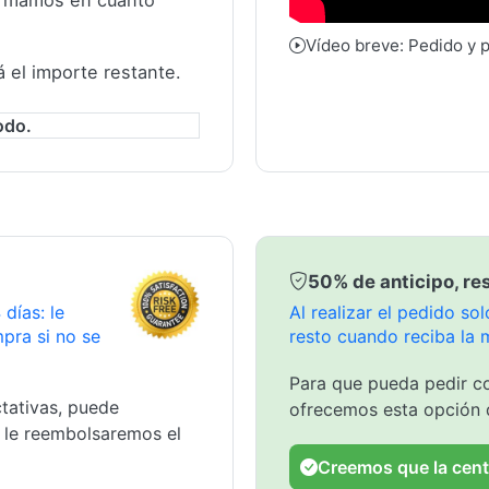
formamos en cuanto
Vídeo breve: Pedido y 
á el importe restante.
odo.
50% de anticipo, res
días: le
Al realizar el pedido s
pra si no se
resto cuando reciba la 
Para que pueda pedir co
tativas, puede
ofrecemos esta opción 
y le reembolsaremos el
Creemos que la cent