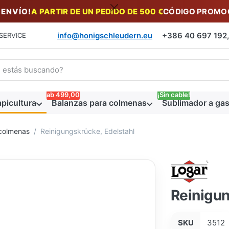
 ENVÍO!
A PARTIR DE UN PEDIDO DE 500 €
CÓDIGO PROMOC
info@honigschleudern.eu
+386 40 697 192, 
SERVICE
a un término de búsqueda. Los primeros resultados aparecen auto
ab 499,00
¡Sin cable!
picultura
Balanzas para colmenas
Sublimador a gas
colmenas
Reinigungskrücke, Edelstahl
Reinigun
SKU
3512