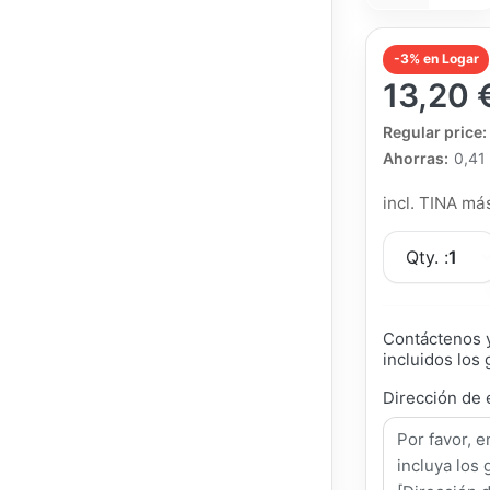
-3% en Logar
13,20 
The Regular Pri
Regular price:
Ahorras:
0,41
incl. TINA m
Qty. :
1
Contáctenos y
incluidos los 
Dirección de 