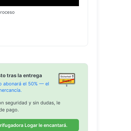
proceso
to tras la entrega
olo abonará el 50% — el
mercancía.
n seguridad y sin dudas, le
de pago.
rifugadora Logar le encantará.