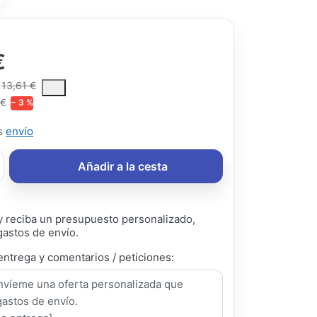
€
ce is the median selling price paid by customers for a product, excl
13,61 €
 €
− 3 %
ás
envío
Añadir a la cesta
 reciba un presupuesto personalizado,
gastos de envío.
entrega y comentarios / peticiones: