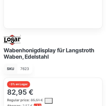
Wabenhonigdisplay für Langstroth
Waben, Edelstahl
SKU
7623
-3% en Logar
82,95 €
The Regular Price is the median selling price paid by customers
Regular price:
85,51 €
Ahorras:
2,57 €
− 3 %