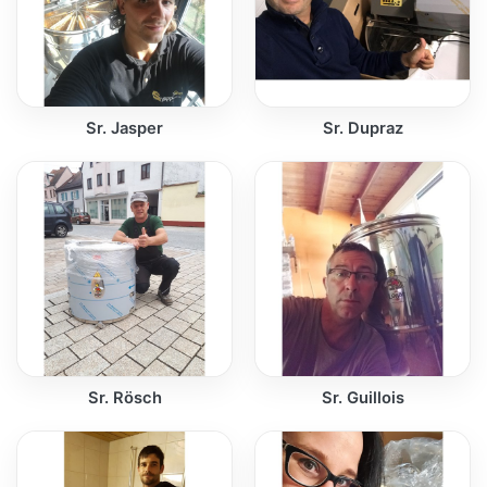
Sr. Jasper
Sr. Dupraz
Sr. Rösch
Sr. Guillois