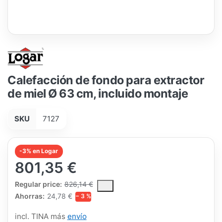
Calefacción de fondo para extractor
de miel Ø 63 cm, incluido montaje
SKU
7127
-3% en Logar
801,35 €
The Regular Price is the median selling price paid by customers
Regular price:
826,14 €
Ahorras:
24,78 €
− 3 %
incl. TINA más
envío