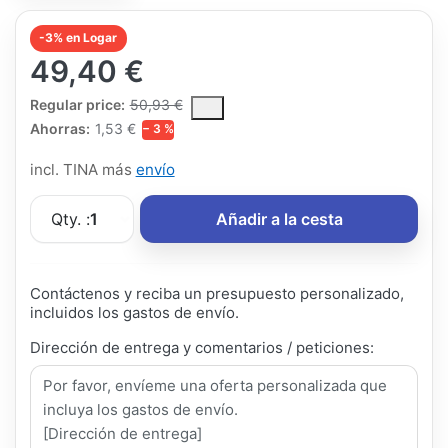
-3% en Logar
49,40 €
The Regular Price is the median selling price paid by customers
Regular price:
50,93 €
Ahorras:
1,53 €
− 3 %
incl. TINA más
envío
Qty. :
1
Añadir a la cesta
Contáctenos y reciba un presupuesto personalizado,
incluidos los gastos de envío.
Dirección de entrega y comentarios / peticiones: