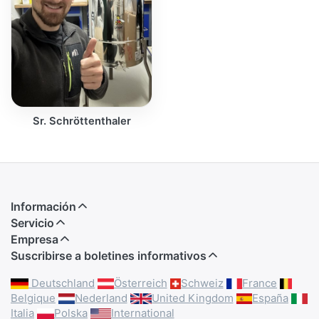
Sr. Schröttenthaler
Información
Servicio
Empresa
Suscribirse a boletines informativos
Deutschland
Österreich
Schweiz
France
Belgique
Nederland
United Kingdom
España
Italia
Polska
International