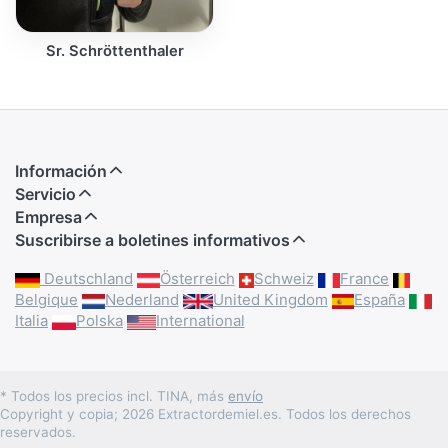
Sr. Schröttenthaler
Información
Servicio
Empresa
Suscribirse a boletines informativos
Deutschland
Österreich
Schweiz
France
Belgique
Nederland
United Kingdom
España
Italia
Polska
International
* Todos los precios incl. TINA, más
envío
Copyright y copia; 2026 Extractordemiel.es. Todos los derechos
reservados.