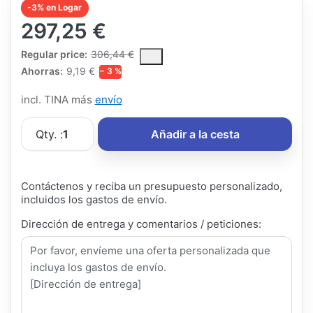
-3% en Logar
297,25 €
The Regular Price is the median selling price paid by customers
Regular price:
306,44 €
Ahorras:
9,19 €
− 3 %
incl. TINA más
envío
Qty. :
1
Añadir a la cesta
Contáctenos y reciba un presupuesto personalizado,
incluidos los gastos de envío.
Dirección de entrega y comentarios / peticiones: