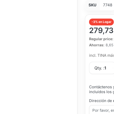
SKU
7748
-3% en Logar
279,73
The Regular Pri
Regular price:
Ahorras:
8,65
incl. TINA m
Qty. :
1
Contáctenos y
incluidos los 
Dirección de 