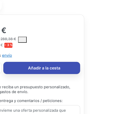
 €
ce is the median selling price paid by customers for a product, excl
288,38 €
 €
− 3 %
ás
envío
Añadir a la cesta
 reciba un presupuesto personalizado,
gastos de envío.
entrega y comentarios / peticiones: