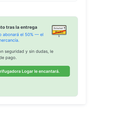
to tras la entrega
olo abonará el 50% — el
mercancía.
n seguridad y sin dudas, le
de pago.
rifugadora Logar le encantará.