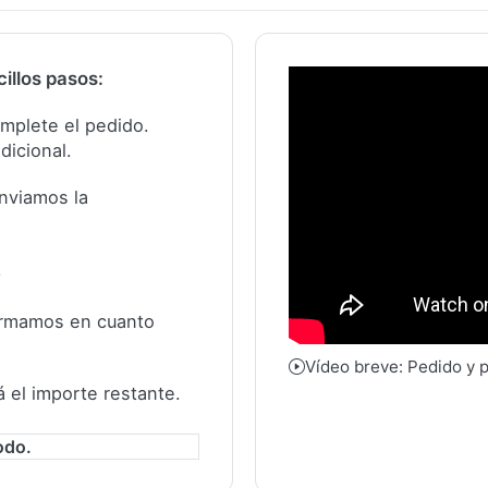
illos pasos:
complete el pedido.
dicional.
nviamos la
.
formamos en cuanto
Vídeo breve: Pedido y 
á el importe restante.
odo.