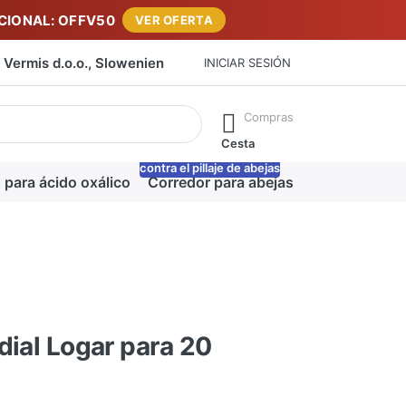
IONAL: OFFV50
VER OFERTA
Vermis d.o.o., Slowenien
INICIAR SESIÓN
máticamente a medida que escribe. Pulse la tecla Intro para ab
Compras
Cesta
contra el pillaje de abejas
-20%
 para ácido oxálico
Corredor para abejas
Manta para m
dial Logar para 20