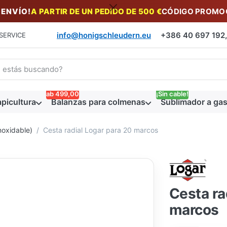
 ENVÍO!
A PARTIR DE UN PEDIDO DE 500 €
CÓDIGO PROMOC
info@honigschleudern.eu
+386 40 697 192, 
SERVICE
a un término de búsqueda. Los primeros resultados aparecen auto
ab 499,00
¡Sin cable!
picultura
Balanzas para colmenas
Sublimador a gas
noxidable)
Cesta radial Logar para 20 marcos
Cesta ra
marcos