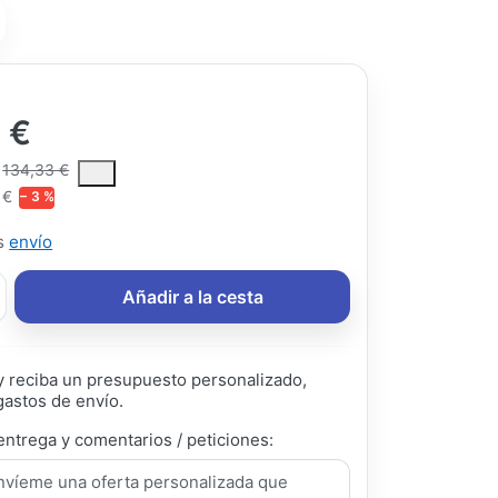
 €
ce is the median selling price paid by customers for a product, excl
134,33 €
 €
− 3 %
ás
envío
Añadir a la cesta
 reciba un presupuesto personalizado,
gastos de envío.
entrega y comentarios / peticiones: