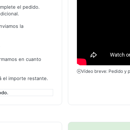
complete el pedido.
dicional.
nviamos la
.
formamos en cuanto
Vídeo breve: Pedido y 
á el importe restante.
odo.