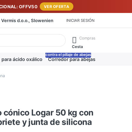
IONAL: OFFV50
VER OFERTA
Vermis d.o.o., Slowenien
INICIAR SESIÓN
máticamente a medida que escribe. Pulse la tecla Intro para ab
Compras
Cesta
contra el pillaje de abejas
-20%
 para ácido oxálico
Corredor para abejas
Manta para m
ona
 cónico Logar 50 kg con
riete y junta de silicona