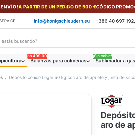
 ENVÍO!
A PARTIR DE UN PEDIDO DE 500 €
CÓDIGO PROMOC
info@honigschleudern.eu
+386 40 697 192, 
SERVICE
a un término de búsqueda. Los primeros resultados aparecen auto
ab 499,00
¡Sin cable!
picultura
Balanzas para colmenas
Sublimador a gas
es
Depósito cónico Logar 50 kg con aro de apriete y junta de silic
Depósito
aro de ap