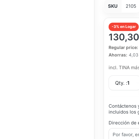
SKU
2105
-3% en Logar
130,30
The Regular Pri
Regular price:
Ahorras:
4,03
incl. TINA m
Qty. :
1
Contáctenos y
incluidos los 
Dirección de 