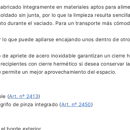
bricado íntegramente en materiales aptos para aliment
oldado sin junta, por lo que la limpieza resulta sencill
iento durante el vaciado. Para un transporte más cóm
r lo que puede apilarse encajando unos dentro de otro
ro de apriete de acero inoxidable garantizan un cierre
recipientes con cierre hermético si desea conservar l
e permite un mejor aprovechamiento del espacio.
le (
Art. nº 2413
)
rifo de pinza integrado (
Art. nº 2450
)
el borde exterior