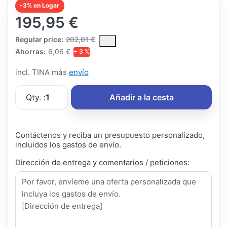
-3% en Logar
195,95 €
The Regular Price is the median selling price paid by customers
Regular price:
202,01 €
Ahorras:
6,06 €
− 3 %
incl. TINA más
envío
Qty. :
1
Añadir a la cesta
Contáctenos y reciba un presupuesto personalizado,
incluidos los gastos de envío.
Dirección de entrega y comentarios / peticiones: