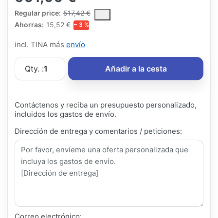
The Regular Price is the median selling price paid by customers
Regular price:
517,42 €
Ahorras:
15,52 €
− 3 %
incl. TINA más
envío
Qty. :
1
Añadir a la cesta
Contáctenos y reciba un presupuesto personalizado,
incluidos los gastos de envío.
Dirección de entrega y comentarios / peticiones:
Correo electrónico: