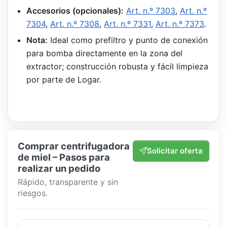
Accesorios (opcionales):
Art. n.º 7303
,
Art. n.º
7304
,
Art. n.º 7308
,
Art. n.º 7331
,
Art. n.º 7373
.
Nota:
Ideal como prefiltro y punto de conexión
para bomba directamente en la zona del
extractor; construcción robusta y fácil limpieza
por parte de Logar.
Comprar centrifugadora
Solicitar oferta
de miel – Pasos para
realizar un pedido
Rápido, transparente y sin
riesgos.