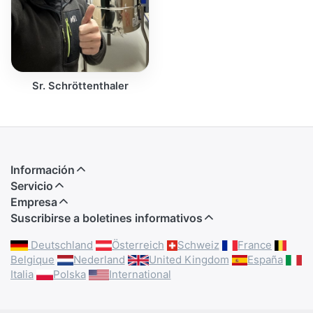
Sr. Schröttenthaler
Información
Servicio
Empresa
Suscribirse a boletines informativos
Deutschland
Österreich
Schweiz
France
Belgique
Nederland
United Kingdom
España
Italia
Polska
International