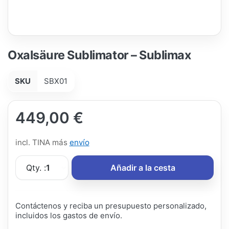
Oxalsäure Sublimator – Sublimax
SKU
SBX01
449,00 €
incl. TINA más
envío
Qty. :
1
Añadir a la cesta
Contáctenos y reciba un presupuesto personalizado,
incluidos los gastos de envío.