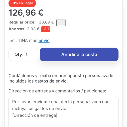
-3% en Logar
126,96 €
The Regular Price is the median selling price paid by customers
Regular price:
130,89 €
Ahorras:
3,93 €
− 3 %
incl. TINA más
envío
Qty. :
1
Añadir a la cesta
Contáctenos y reciba un presupuesto personalizado,
incluidos los gastos de envío.
Dirección de entrega y comentarios / peticiones: