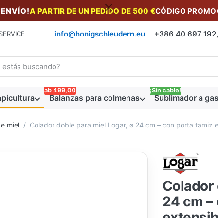
 ENVÍO!
A PARTIR DE UN PEDIDO DE 500 €
CÓDIGO PROMOC
info@honigschleudern.eu
+386 40 697 192, 
SERVICE
a un término de búsqueda. Los primeros resultados aparecen auto
ab 499,00
¡Sin cable!
picultura
Balanzas para colmenas
Sublimador a gas
de miel
Colador doble para miel Logar, ø 24 cm – con porta tamiz e
Colador 
24 cm – 
extensib