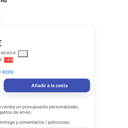
€
ce is the median selling price paid by customers for a product, excl
49,63 €
 €
− 3 %
ás
envío
Añadir a la cesta
 reciba un presupuesto personalizado,
gastos de envío.
entrega y comentarios / peticiones: