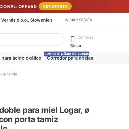
IONAL: OFFV50
VER OFERTA
Vermis d.o.o., Slowenien
INICIAR SESIÓN
máticamente a medida que escribe. Pulse la tecla Intro para ab
Compras
Cesta
contra el pillaje de abejas
-20%
 para ácido oxálico
Corredor para abejas
Manta para m
xtensible
doble para miel Logar, ø
con porta tamiz
le