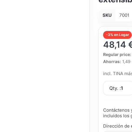
SKU
7001
-3% en Logar
48,14 
The Regular Pri
Regular price:
Ahorras:
1,49
incl. TINA m
Qty. :
1
Contáctenos y
incluidos los 
Dirección de 