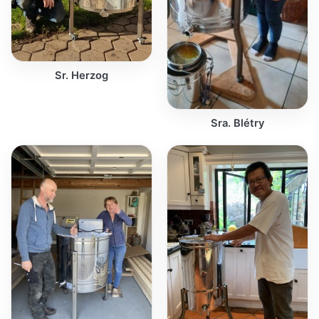
Sr. Herzog
Sra. Blétry