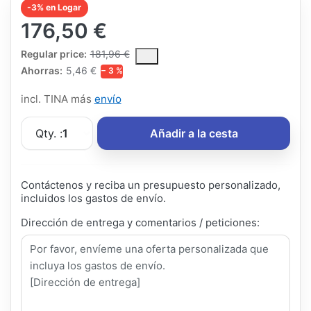
-3% en Logar
176,50 €
The Regular Price is the median selling price paid by customers
Regular price:
181,96 €
Ahorras:
5,46 €
− 3 %
incl. TINA más
envío
Qty. :
1
Añadir a la cesta
Contáctenos y reciba un presupuesto personalizado,
incluidos los gastos de envío.
Dirección de entrega y comentarios / peticiones: