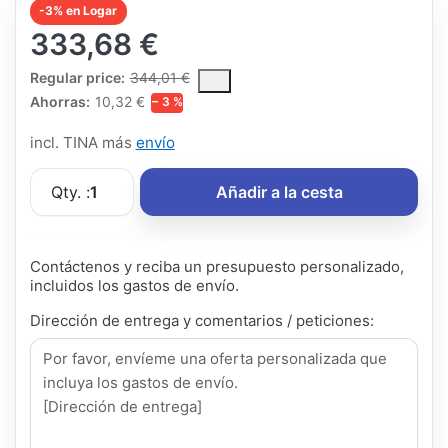
-3% en Logar
333,68 €
The Regular Price is the median selling price paid by customers
Regular price:
344,01 €
Ahorras:
10,32 €
− 3 %
incl. TINA más
envío
Qty. :
1
Añadir a la cesta
Contáctenos y reciba un presupuesto personalizado,
incluidos los gastos de envío.
Dirección de entrega y comentarios / peticiones: