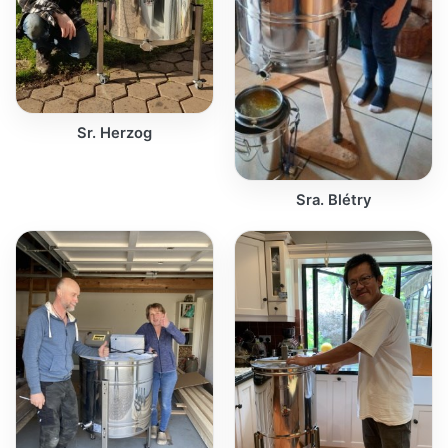
Sr. Herzog
Sra. Blétry