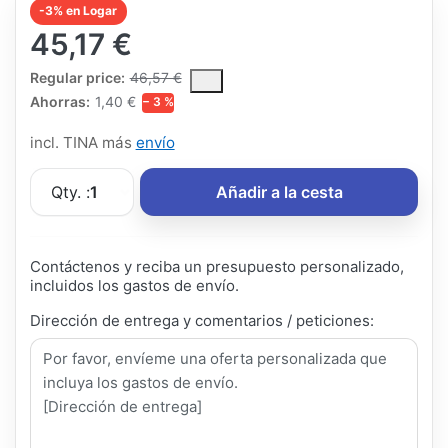
-3% en Logar
45,17 €
The Regular Price is the median selling price paid by customers
Regular price:
46,57 €
Ahorras:
1,40 €
− 3 %
incl. TINA más
envío
Qty. :
1
Añadir a la cesta
Contáctenos y reciba un presupuesto personalizado,
incluidos los gastos de envío.
Dirección de entrega y comentarios / peticiones: