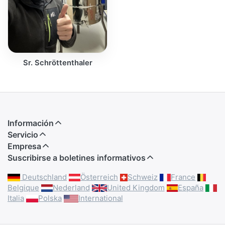
Sr. Schröttenthaler
Información
Servicio
Empresa
Suscribirse a boletines informativos
Deutschland
Österreich
Schweiz
France
Belgique
Nederland
United Kingdom
España
Italia
Polska
International