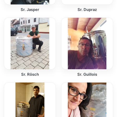
Sr. Jasper
Sr. Dupraz
Sr. Rösch
Sr. Guillois