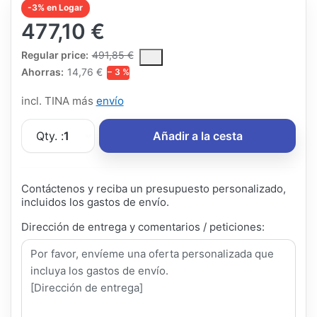
-3% en Logar
477,10 €
The Regular Price is the median selling price paid by customers
Regular price:
491,85 €
Ahorras:
14,76 €
− 3 %
incl. TINA más
envío
Qty. :
1
Añadir a la cesta
Contáctenos y reciba un presupuesto personalizado,
incluidos los gastos de envío.
Dirección de entrega y comentarios / peticiones: