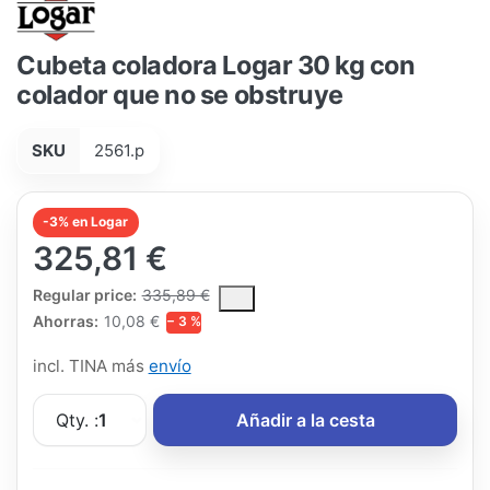
Cubeta coladora Logar 30 kg con
colador que no se obstruye
SKU
2561.p
-3% en Logar
325,81 €
The Regular Price is the median selling price paid by customers
Regular price:
335,89 €
Ahorras:
10,08 €
− 3 %
incl. TINA más
envío
Qty. :
1
Añadir a la cesta