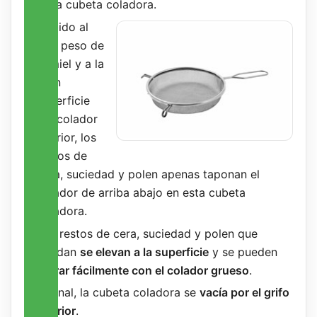
en la cubeta coladora.
Debido al
alto peso de
la miel y a la
gran
superficie
del colador
interior, los
restos de
cera, suciedad y polen apenas taponan el
colador de arriba abajo en esta cubeta
coladora.
Los restos de cera, suciedad y polen que
quedan
se elevan a la superficie
y se pueden
retirar fácilmente con el colador grueso
.
Al final, la cubeta coladora se
vacía por el grifo
inferior
.