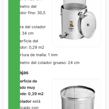
Diámetro del
colador fino: 30,5
cm
Altura del colador
fino: 34 cm
Superficie del
colador: 0,29 m2
Apertura de malla: 1 mm
Diámetro del colador grueso: 24 cm
Ventajas
Superficie de
filtrado muy
grande: 0,29 m2
El
colador
está
fabricado con