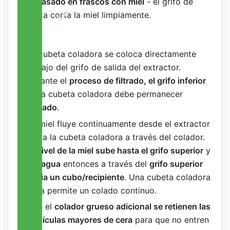
Envasado en frascos con miel
- el grifo de
pinza corta la miel limpiamente.
Uso
La cubeta coladora se coloca directamente
debajo del grifo de salida del extractor.
Durante el
proceso de filtrado, el grifo inferior
de la cubeta coladora debe permanecer
cerrado
.
La miel fluye continuamente desde el extractor
hacia la cubeta coladora a través del colador.
El
nivel de la miel sube hasta el grifo superior
y
desagua
entonces a través del
grifo superior
hacia un cubo/recipiente
. Una cubeta coladora
llena permite un colado continuo.
Con el
colador grueso adicional se retienen las
partículas mayores de cera
para que no entren