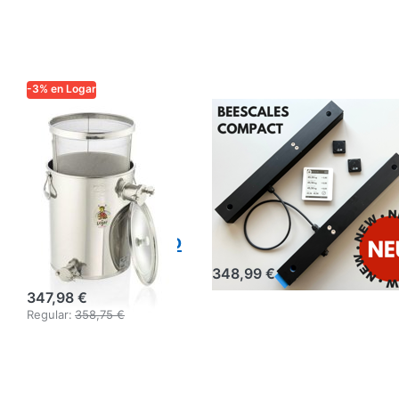
-3% en Logar
Logar Cuba
Báscula
coladora para
Beescales
colocar debajo
Compact para
con tamiz fino,
una colmena con
35 kg, grifo de
pantalla
desbordamiento
inalámbrica
XL
348,99 €
347,98 €
Regular:
358,75 €