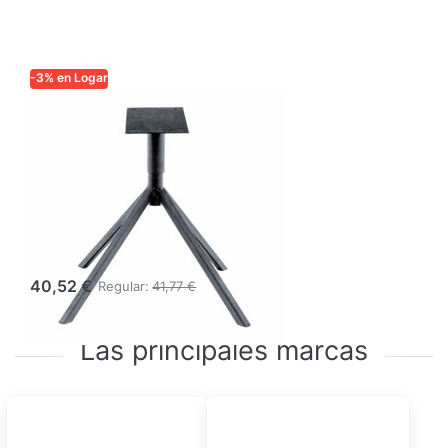
-3% en Logar
Fundidor de
cera a vapor
Logar
rectangular para
gas, acero
inoxidable
40,52 €
Regular:
41,77 €
Las principales marcas