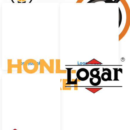
Honeyblanket
Logar Trade