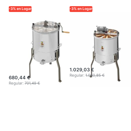
-3% en Logar
-3% en Logar
Extractor Logar
Extractor radial
para 4 cuadros,
Logar para 9
accionamiento
marcos, cuba 52
manual,
cm, motor 110
recipiente Ø 52
W, marcos 18 x
cm, cuadros 30
48 cm
x 48 cm
1.029,03 €
Regular:
1.060,85 €
680,44 €
Regular:
701,49 €