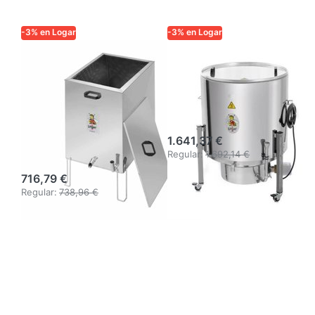
-3% en Logar
-3% en Logar
Fundidor de
Logar Derretidor
cera a vapor
de cera a vapor
Logar
aislado Ø 63 cm,
rectangular para
2,5 kW
gas, acero
1.641,37 €
inoxidable
Regular:
1.692,14 €
716,79 €
Regular:
738,96 €