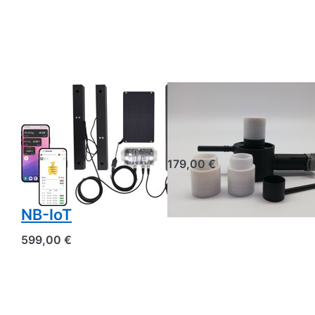
Báscula para
Vaporizador de
colmenas para
ácido oxálico a
monitorizar dos
gas
colmenas + GPS
179,00 €
y alarma
antirrobo, 4G
NB-IoT
599,00 €