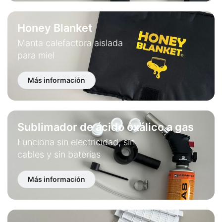
Honey Blanket
Manta calefactora aislada
para miel
Más información
Sublimador de ácido oxálico a gas
Funciona sin electricidad, sin
cables y sin baterías
Más información