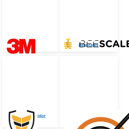
3M
Beescales
Bienenkorridor
Gas
Oxalsäureverdampfer