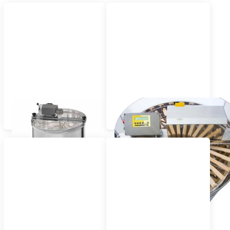
Top categories
Centrífugas
Extractores radiales de
tangenciales
miel