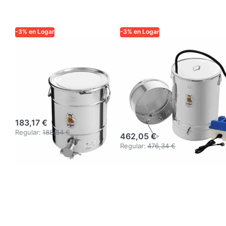
-3% en Logar
-3% en Logar
Depósito para
Fundidor
envasar miel
pequeño de cera
Logar 35 kg con
y desinfectador
cierre de aro,
Logar con
acero inoxidable
generador de
vapor
183,17 €
Regular:
188,84 €
462,05 €
Regular:
476,34 €