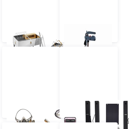
Desoperculado y equipo
Descongeladores de
para desopercular
miel y armarios
Equipos para el
Balanzas para colmenas
tratamiento de la Varroa