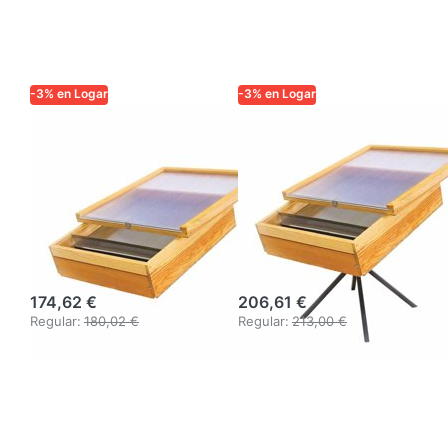
-3% en Logar
-3% en Logar
Fundidor de
Fundidor de
cera a vapor
cera a vapor
Logar
Logar
rectangular para
rectangular para
gas, acero
gas, acero
inoxidable
inoxidable
174,62 €
206,61 €
Regular:
180,02 €
Regular:
213,00 €