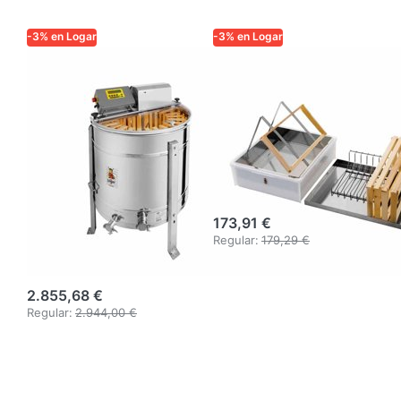
-3% en Logar
-3% en Logar
Extractor radial
Equipo para
Logar 24/12 para
desopercular
cuadros, cubo
para una
76 cm, motor
persona con
180 W,
tapa y soporte
totalmente
para panales
electrónico,
173,91 €
cuadros 24 x 48
Regular:
179,29 €
cm
2.855,68 €
Regular:
2.944,00 €