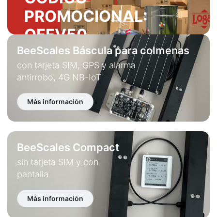
PROMOCIONAL:
OFFV50
BeeScales Báscula para colmenas
VER OFERTA
con tarjeta SIM, GPS y alarma
antirrobo, 4G NB-IoT
Más información
BeeScales Compact
sin tarjeta SIM y con
pantalla
Más información